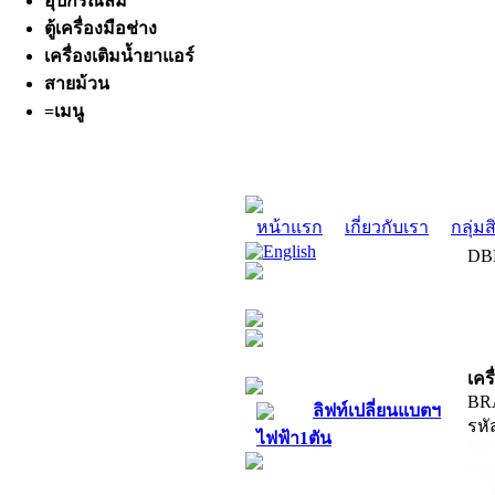
อุปกรณ์ลม
ตู้เครื่องมือช่าง
เครื่องเติมน้ำยาแอร์
สายม้วน
=เมนู
หน้าแรก
เกี่ยวกับเรา
กลุ่มส
DBL
เครื่องตั้งศูนย์
ลิฟท์ยกรถยนต์
เคร
BR
ลิฟท์เปลี่ยนแบตฯ
รหั
ไฟฟ้า1ตัน
ถอดยาง-ถ่วงล้อ