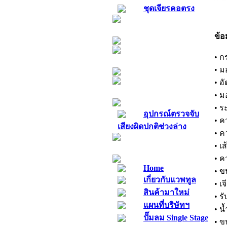
ชุดเจียรคอตรง
ตู้เครื่องมือช่าง
ข้อ
• ก
เครื่องเติมน้ำยาแอร์
• ม
• อ
สายม้วน
• มอ
• 
อุปกรณ์ตรวจจับ
• ค
เสียงผิดปกติช่วงล่าง
• ค
• เ
=เมนู
• ค
Home
• ข
เกี่ยวกับแวพทูล
• เจ
สินค้ามาใหม่
• ร
แผนที่บริษัทฯ
• น
ปั๊มลม Single Stage
• ข