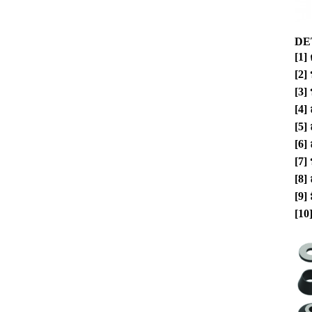
DE
[1]
[2]
[3] 
[4] 
[5]
[6]
[7]
[8]
[9]
[10