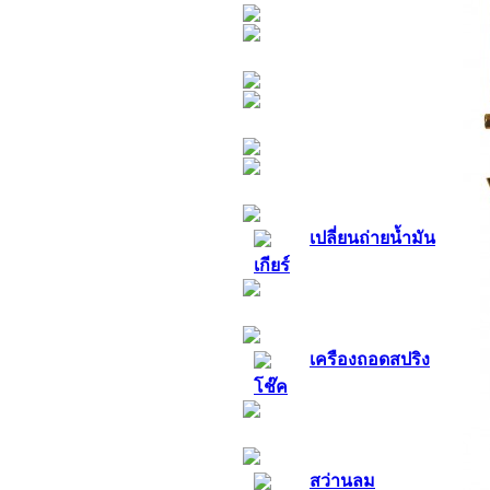
เครื่องเติมลมยาง
เครื่องเจียรจานเบรค
อุปกรณ์น้ำมัน
เปลี่ยนถ่ายน้ำมัน
เกียร์
อุปกรณ์ไฮดรอลิค
เครืองถอดสปริง
โช๊ค
อุปกรณ์ลม
สว่านลม